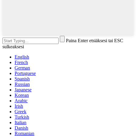
Paina Enter etsiäksesi tai ESC
sulkeaksesi
English
French
German
Portuguese
Spanish
Russian
Japanese
Korean
Arabic
Irish
Greek
Turkish
Italian
Danish
Romanian