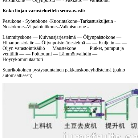
Paistinkone — Öljynpoisto — - Pakkaus — Varastointi
Koko linjan varusteluettelo seuraavasti:
Pesukone - Syöttökone -
Kuorintakone--
Tarkastuskuljetin -
Nostokone--
Viipalointikone--
Valkaisukone -
Lämmityskone — Kuivausjärjestelmä — Öljynpaistokone —
Hihanpoistolaite — Öljynpoistojärjestelmä — — Kuljetin — —
Öljyn varastointisäiliö — Maustekone — — Putket, pumput ja
venttiilit — — Polttouuni — Lämmönvaihdin —
Höyrykommutaattori
Suurikokoinen pystysuuntainen pakkauskoneyhdistelmä (paino
automaattisesti)