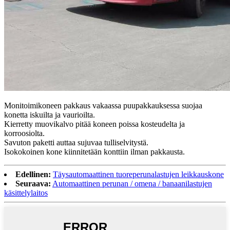
Monitoimikoneen pakkaus vakaassa puupakkauksessa suojaa
konetta iskuilta ja vaurioilta.
Kierretty muovikalvo pitää koneen poissa kosteudelta ja
korroosiolta.
Savuton paketti auttaa sujuvaa tulliselvitystä.
Isokokoinen kone kiinnitetään konttiin ilman pakkausta.
Edellinen:
Täysautomaattinen tuoreperunalastujen leikkauskone
Seuraava:
Automaattinen perunan / omena / banaanilastujen
käsittelylaitos