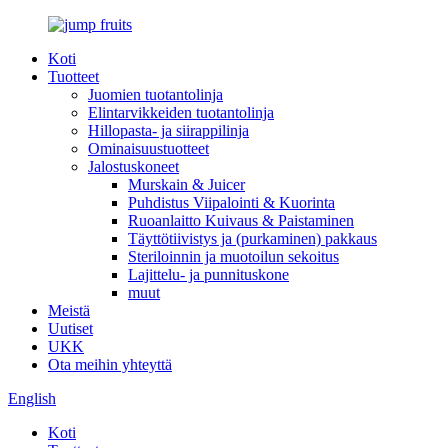
Koti
Tuotteet
Juomien tuotantolinja
Elintarvikkeiden tuotantolinja
Hillopasta- ja siirappilinja
Ominaisuustuotteet
Jalostuskoneet
Murskain & Juicer
Puhdistus Viipalointi & Kuorinta
Ruoanlaitto Kuivaus & Paistaminen
Täyttötiivistys ja (purkaminen) pakkaus
Steriloinnin ja muotoilun sekoitus
Lajittelu- ja punnituskone
muut
Meistä
Uutiset
UKK
Ota meihin yhteyttä
English
Koti