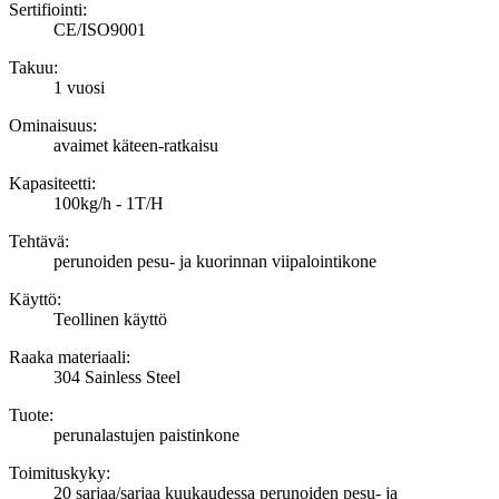
Sertifiointi:
CE/ISO9001
Takuu:
1 vuosi
Ominaisuus:
avaimet käteen-ratkaisu
Kapasiteetti:
100kg/h - 1T/H
Tehtävä:
perunoiden pesu- ja kuorinnan viipalointikone
Käyttö:
Teollinen käyttö
Raaka materiaali:
304 Sainless Steel
Tuote:
perunalastujen paistinkone
Toimituskyky:
20 sarjaa/sarjaa kuukaudessa perunoiden pesu- ja