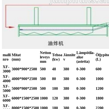
Netton
Lämpötila-
malli
Mitat
Tehoa
Jännite
Öljypito
leveys
alue
nro
(mm)
(kw)
v
(L)
mm
(astetta)
XF-
3000*900*2500
500
48
380
0-300
600
3000
XF-
4000*900*2500
500
80
380
0-300
1000
4000
XF-
5000*900*2500
500
100
380
0-300
1200
5000
XF-
6000*1500*2500
1000
120
380
0-300
1800
6000
XF-
8000*1500*2500
1000
180
380
0-300
2200