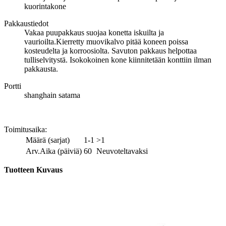
kuorintakone
Pakkaustiedot
Vakaa puupakkaus suojaa konetta iskuilta ja
vaurioilta.Kierretty muovikalvo pitää koneen poissa
kosteudelta ja korroosiolta. Savuton pakkaus helpottaa
tulliselvitystä. Isokokoinen kone kiinnitetään konttiin ilman
pakkausta.
Portti
shanghain satama
Toimitusaika
:
Määrä (sarjat)
1-1
>1
Arv.Aika (päiviä)
60
Neuvoteltavaksi
Tuotteen Kuvaus