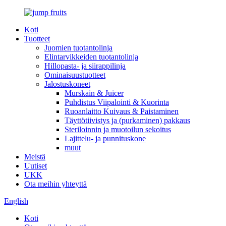
Koti
Tuotteet
Juomien tuotantolinja
Elintarvikkeiden tuotantolinja
Hillopasta- ja siirappilinja
Ominaisuustuotteet
Jalostuskoneet
Murskain & Juicer
Puhdistus Viipalointi & Kuorinta
Ruoanlaitto Kuivaus & Paistaminen
Täyttötiivistys ja (purkaminen) pakkaus
Steriloinnin ja muotoilun sekoitus
Lajittelu- ja punnituskone
muut
Meistä
Uutiset
UKK
Ota meihin yhteyttä
English
Koti