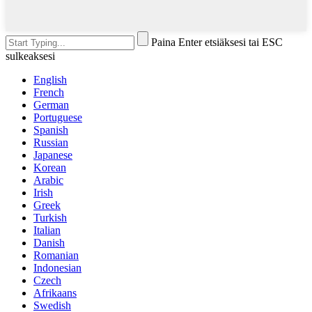
Paina Enter etsiäksesi tai ESC
sulkeaksesi
English
French
German
Portuguese
Spanish
Russian
Japanese
Korean
Arabic
Irish
Greek
Turkish
Italian
Danish
Romanian
Indonesian
Czech
Afrikaans
Swedish