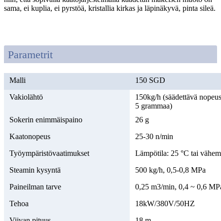
sama, ei kuplia, ei pyrstöä, kristallia kirkas ja läpinäkyvä, pinta sileä.
Parametrit
Malli
150 SGD
Vakiolähtö
150kg/h (säädettävä nopeus
5 grammaa)
Sokerin enimmäispaino
26 g
Kaatonopeus
25-30 n/min
Työympäristövaatimukset
Lämpötila: 25 °C tai vähe
Steamin kysyntä
500 kg/h, 0,5-0,8 MPa
Paineilman tarve
0,25 m3/min, 0,4 ~ 0,6 MP
Tehoa
18kW/380V/50HZ
Viivan pituus
18 m