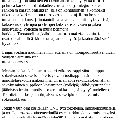
tuotantolinja on tällä hetkellä kotimainen kehittynyt kaatamalla
pehmeä karkkia tuotantolaitteet.Tuotantolinja integroi koneen,
sähkön ja kaasun ohjauksen, sillä on kohtuullinen ja kompakti
rakenne ja korkea automaatioaste;tuotantolinjalla on korkea
tuotantotehokkuus, ja tuotantolinjalla voidaan tuottaa yksivärisiä,
kaksivärisiä, ylempiä ja alempia kaksivärisiä, vasen ja oikea
kaksivärisiä, voileipiä ja muita pehmeitä
karkkeja.Tuotantolinjayksikön tuottaman makeisen ominaisuudet
ovat kristallin sileä, kirkas raita, tarkka täyttö- ja kaatomäärä sekä
hyvä maku.
Linjaa voidaan muunnella niin, että sillä on monipuolisuutta muiden
valujen valmistukseen.
tuotantoprosessi:
Mezzanine kattila liuotettu sokeri erikoissiirappi siirtopumppu
sokerivarasto sokerisäiliö eristys varastosiirappi määrällinen
annostelusekoitin makupigmentin ja siirapin sekoitussokeritahnan
sekoittaminen suppiloon kaataminen (voileipä) jäähdytystunneliin
jäähdytys irrotus muotista sokerihiukkasten jäähdyttyä uudelleen
Toimitetaan ulos pakastinpakkaus sokeripinnoitettu valmis
sokeripakkaus
Jotkin valun osat käsitellään CNC-työstökoneilla, lankaleikkauksella
ja muilla prosessointimenetelmillä osien tarkkuuden varmistamiseksi
niin, että sopivalla kaatojärjestelmällä kaadetun makeisen muoto on