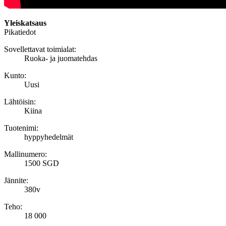
Yleiskatsaus
Pikatiedot
Sovellettavat toimialat:
Ruoka- ja juomatehdas
Kunto:
Uusi
Lähtöisin:
Kiina
Tuotenimi:
hyppyhedelmät
Mallinumero:
1500 SGD
Jännite:
380v
Teho:
18 000