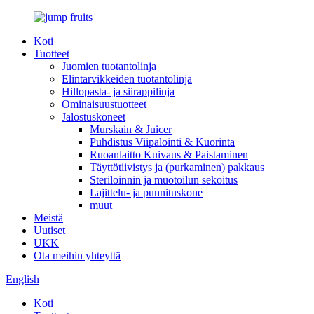
Koti
Tuotteet
Juomien tuotantolinja
Elintarvikkeiden tuotantolinja
Hillopasta- ja siirappilinja
Ominaisuustuotteet
Jalostuskoneet
Murskain & Juicer
Puhdistus Viipalointi & Kuorinta
Ruoanlaitto Kuivaus & Paistaminen
Täyttötiivistys ja (purkaminen) pakkaus
Steriloinnin ja muotoilun sekoitus
Lajittelu- ja punnituskone
muut
Meistä
Uutiset
UKK
Ota meihin yhteyttä
English
Koti