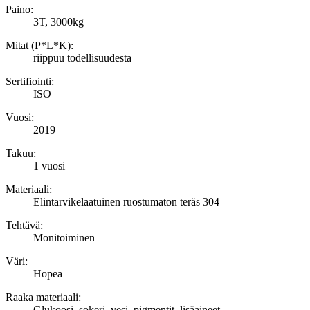
Paino:
3T, 3000kg
Mitat (P*L*K):
riippuu todellisuudesta
Sertifiointi:
ISO
Vuosi:
2019
Takuu:
1 vuosi
Materiaali:
Elintarvikelaatuinen ruostumaton teräs 304
Tehtävä:
Monitoiminen
Väri:
Hopea
Raaka materiaali:
Glukoosi, sokeri, vesi, pigmentit, lisäaineet