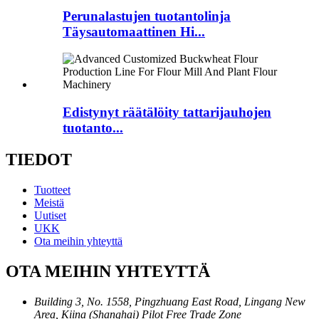
Perunalastujen tuotantolinja
Täysautomaattinen Hi...
Edistynyt räätälöity tattarijauhojen
tuotanto...
TIEDOT
Tuotteet
Meistä
Uutiset
UKK
Ota meihin yhteyttä
OTA MEIHIN YHTEYTTÄ
Building 3, No. 1558, Pingzhuang East Road, Lingang New
Area, Kiina (Shanghai) Pilot Free Trade Zone