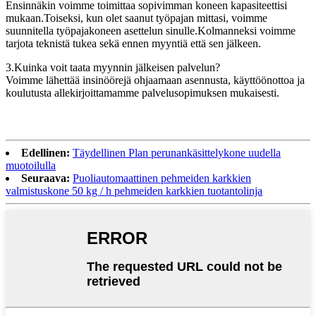
Ensinnäkin voimme toimittaa sopivimman koneen kapasiteettisi
mukaan.Toiseksi, kun olet saanut työpajan mittasi, voimme
suunnitella työpajakoneen asettelun sinulle.Kolmanneksi voimme
tarjota teknistä tukea sekä ennen myyntiä että sen jälkeen.
3.Kuinka voit taata myynnin jälkeisen palvelun?
Voimme lähettää insinöörejä ohjaamaan asennusta, käyttöönottoa ja
koulutusta allekirjoittamamme palvelusopimuksen mukaisesti.
Edellinen:
Täydellinen Plan perunankäsittelykone uudella
muotoilulla
Seuraava:
Puoliautomaattinen pehmeiden karkkien
valmistuskone 50 kg / h pehmeiden karkkien tuotantolinja