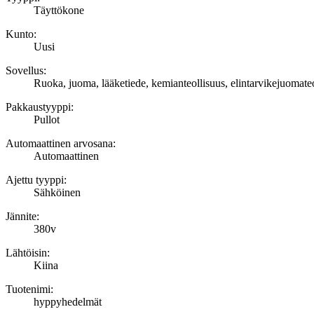
Täyttökone
Kunto:
Uusi
Sovellus:
Ruoka, juoma, lääketiede, kemianteollisuus, elintarvikejuomate
Pakkaustyyppi:
Pullot
Automaattinen arvosana:
Automaattinen
Ajettu tyyppi:
Sähköinen
Jännite:
380v
Lähtöisin:
Kiina
Tuotenimi:
hyppyhedelmät