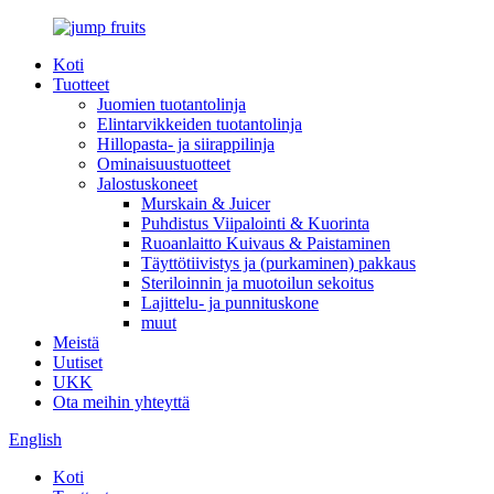
Koti
Tuotteet
Juomien tuotantolinja
Elintarvikkeiden tuotantolinja
Hillopasta- ja siirappilinja
Ominaisuustuotteet
Jalostuskoneet
Murskain & Juicer
Puhdistus Viipalointi & Kuorinta
Ruoanlaitto Kuivaus & Paistaminen
Täyttötiivistys ja (purkaminen) pakkaus
Steriloinnin ja muotoilun sekoitus
Lajittelu- ja punnituskone
muut
Meistä
Uutiset
UKK
Ota meihin yhteyttä
English
Koti