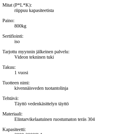
Mitat (P*L*K):
riippuu kapasiteetista
Paino:
800kg
Sertifiointi:
iso
Tarjottu myynnin jälkeinen palvelu:
Videon tekninen tuki
Takuu:
1 vuosi
Tuotteen nimi:
kivennäisveden tuotantolinja
Tehtävä:
Täyttö vedenkäsittelyn täyttö
Materiaali:
Elintarvikelaatuinen ruostumaton teräs 304
Kapasiteetti: