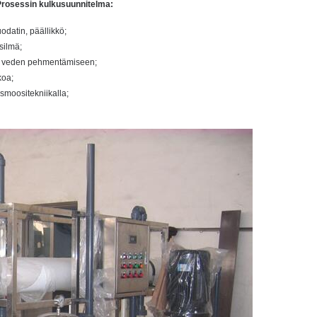
aProsessin kulkusuunnitelma:
odatin, päällikkö;
 silmä;
ttö veden pehmentämiseen;
koa;
smoositekniikalla;