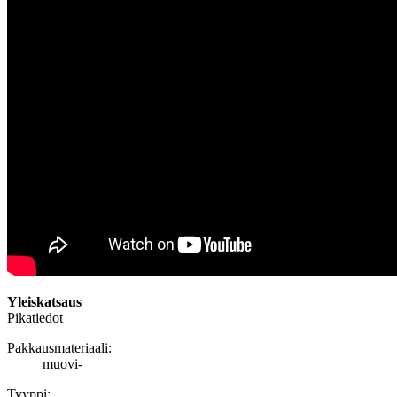
Yleiskatsaus
Pikatiedot
Pakkausmateriaali:
muovi-
Tyyppi: