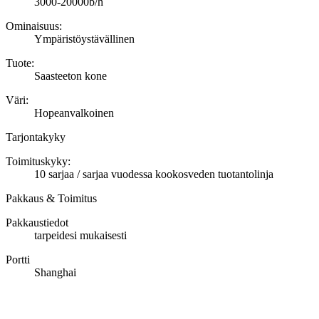
3000-20000b/h
Ominaisuus:
Ympäristöystävällinen
Tuote:
Saasteeton kone
Väri:
Hopeanvalkoinen
Tarjontakyky
Toimituskyky:
10 sarjaa / sarjaa vuodessa kookosveden tuotantolinja
Pakkaus & Toimitus
Pakkaustiedot
tarpeidesi mukaisesti
Portti
Shanghai