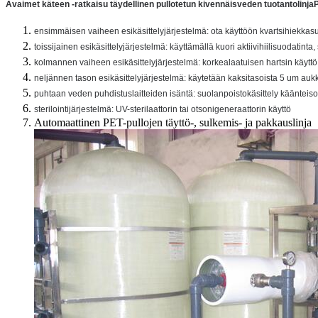
Avaimet käteen -ratkaisu täydellinen pullotetun kivennäisveden tuotantolinj
ensimmäisen vaiheen esikäsittelyjärjestelmä: ota käyttöön kvartsihiekkasu
toissijainen esikäsittelyjärjestelmä: käyttämällä kuori aktiivihiilisuodatinta,
kolmannen vaiheen esikäsittelyjärjestelmä: korkealaatuisen hartsin käy
neljännen tason esikäsittelyjärjestelmä: käytetään kaksitasoista 5 um auk
puhtaan veden puhdistuslaitteiden isäntä: suolanpoistokäsittely käänteiso
sterilointijärjestelmä: UV-sterilaattorin tai otsonigeneraattorin käyttö
Automaattinen PET-pullojen täyttö-, sulkemis- ja pakkauslinja