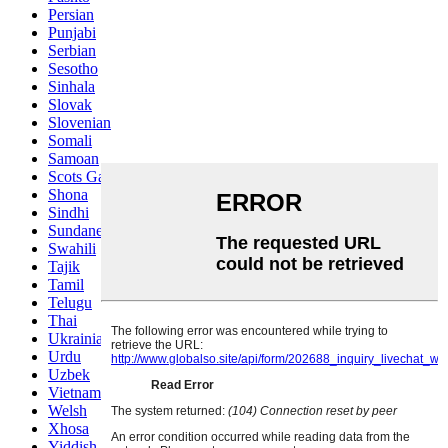
Persian
Punjabi
Serbian
Sesotho
Sinhala
Slovak
Slovenian
Somali
Samoan
Scots Gaelic
Shona
Sindhi
Sundanese
Swahili
Tajik
Tamil
Telugu
Thai
Ukrainian
Urdu
Uzbek
Vietnamese
Welsh
Xhosa
Yiddish