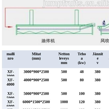
malli
Mitat
Netton
Teho
Jännit
nro
(mm)
leveys
a
e
mm
(kw)
v
XF-
3000*900*2500
500
48
380
3000
XF-
4000*900*2500
500
80
380
4000
XF-
5000*900*2500
500
100
380
5000
XF-
6000*1500*2500
1000
120
380
6000