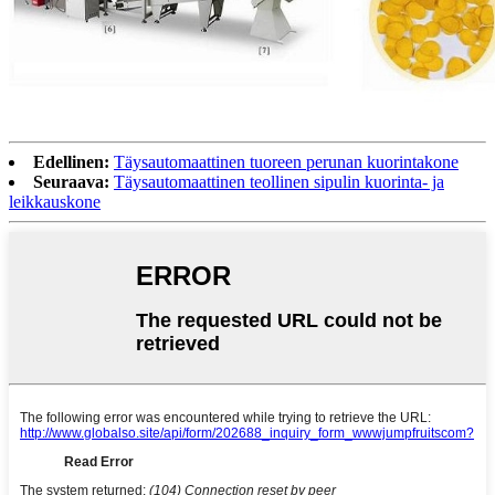
Edellinen:
Täysautomaattinen tuoreen perunan kuorintakone
Seuraava:
Täysautomaattinen teollinen sipulin kuorinta- ja
leikkauskone