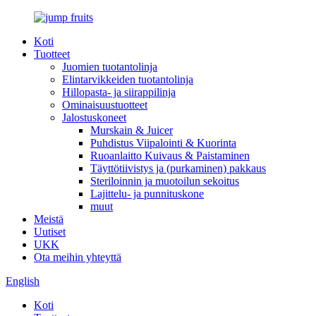
Koti
Tuotteet
Juomien tuotantolinja
Elintarvikkeiden tuotantolinja
Hillopasta- ja siirappilinja
Ominaisuustuotteet
Jalostuskoneet
Murskain & Juicer
Puhdistus Viipalointi & Kuorinta
Ruoanlaitto Kuivaus & Paistaminen
Täyttötiivistys ja (purkaminen) pakkaus
Steriloinnin ja muotoilun sekoitus
Lajittelu- ja punnituskone
muut
Meistä
Uutiset
UKK
Ota meihin yhteyttä
English
Koti