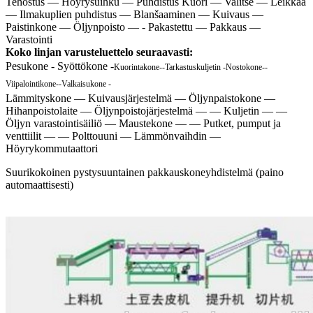
Tehostus — Höyrysuihku — Puhdistus Kuori — Valitse — Leikkaa
— Ilmakuplien puhdistus — Blanšaaminen — Kuivaus —
Paistinkone — Öljynpoisto — - Pakastettu — Pakkaus —
Varastointi
Koko linjan varusteluettelo seuraavasti:
Pesukone - Syöttökone -
Kuorintakone--
Tarkastuskuljetin -
Nostokone--
Viipalointikone--
Valkaisukone -
Lämmityskone — Kuivausjärjestelmä — Öljynpaistokone —
Hihanpoistolaite — Öljynpoistojärjestelmä — — Kuljetin — —
Öljyn varastointisäiliö — Maustekone — — Putket, pumput ja
venttiilit — — Polttouuni — Lämmönvaihdin —
Höyrykommutaattori
Suurikokoinen pystysuuntainen pakkauskoneyhdistelmä (paino
automaattisesti)