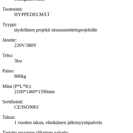
Tuotenimi:
HYPPEDELMÄT
Tyyppi:
täydellinen projekti sirusuunnitteluprojektille
Jännite:
220V/380V
Teho:
3kw
Paino:
800kg
Mitat (P*L*K):
2100*1460*1590mm
Sertifiointi:
CE/ISO9001
Takuu:
1 vuoden takuu, elinikäinen jälkimyyntipalvelu
Tarjottu myynnin jälkeinen palvelu: