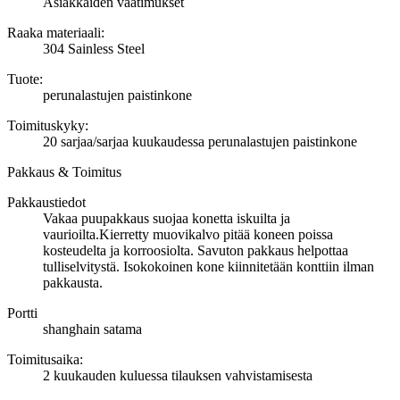
Asiakkaiden vaatimukset
Raaka materiaali:
304 Sainless Steel
Tuote:
perunalastujen paistinkone
Toimituskyky:
20 sarjaa/sarjaa kuukaudessa perunalastujen paistinkone
Pakkaus & Toimitus
Pakkaustiedot
Vakaa puupakkaus suojaa konetta iskuilta ja
vaurioilta.Kierretty muovikalvo pitää koneen poissa
kosteudelta ja korroosiolta. Savuton pakkaus helpottaa
tulliselvitystä. Isokokoinen kone kiinnitetään konttiin ilman
pakkausta.
Portti
shanghain satama
Toimitusaika
:
2 kuukauden kuluessa tilauksen vahvistamisesta