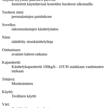
Insinöörit käytettävissä koneiden huoltoon ulkomailla
Tuotteen nimi:
perunalastujen paistinkone
Sovellus:
rakennuslastujen käsittelylaitos
Nimi:
räätälöity sirunkäsittelylinja
Ominaisuus:
avaimet käteen-ratkaisu
Kapasiteetti:
Käsittelykapasiteetti 100kg/h - 10T/H asiakkaan vaatimusten
mukaan
Tehtävä:
Monitoiminen
Käyttö:
Teollinen käyttö
Väri: